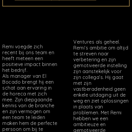
Ventures als geheel.
Remi voegde zich
Remi’s ambitie om altijd
recent bij ons team en
te streven naar
heeft meteen een
verbetering en zijn
positieve impact binnen
gemotiveerde instelling
het bedrijf.
zijn aanstekelijk voor
Als manager van El
zijn collega’s. Hij gaat
Bocado brengt hij een
met zijn
schat aan ervaring in
vastberadenheid geen
de horeca met zich
enkele uitdaging uit de
mee. Zijn diepgaande
weg en ziet oplossingen
kennis van de branche
in plaats van
en zijn vermogen om
problemen. Met Remi
een team te leiden
hebben we een
maken hem de perfecte
ambitieuze en
persoon om bij te
gemotiveerde