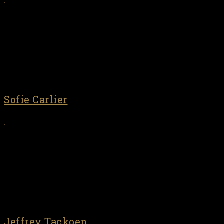
Sofie Carlier
Jeffrey Tackoen